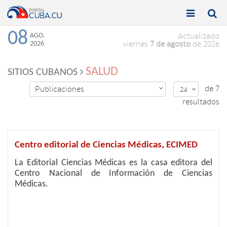


Toggle
Toggle
navigation
naviga
08
AGO.
Actualizado
2026
viernes
7 de agosto
de 2026
SALUD
SITIOS CUBANOS
de 7
Publicaciones

24

resultados
Centro editorial de Ciencias Médicas, ECIMED
La Editorial Ciencias Médicas es la casa editora del
Centro Nacional de Información de Ciencias
Médicas.