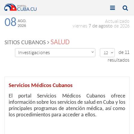


Toggle
Toggle
navigation
naviga
08
AGO.
Actualizado
2026
viernes
7 de agosto
de 2026
SALUD
SITIOS CUBANOS
de 11
Investigaciones

12

resultados
Servicios Médicos Cubanos
El portal Servicios Médicos Cubanos ofrece
información sobre los servicios de salud en Cuba y los
principales programas de atención médica, así como
los procedimientos para acceder a ellos.