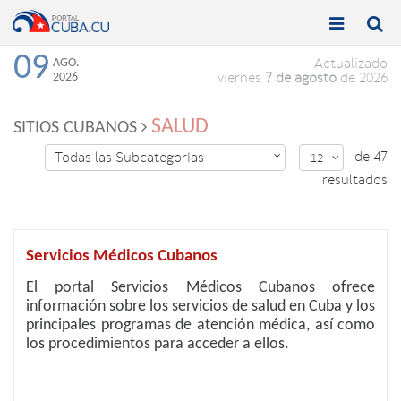


Toggle
Toggle
navigation
naviga
09
AGO.
Actualizado
2026
viernes
7 de agosto
de 2026
SALUD
SITIOS CUBANOS
de 47
Todas las Subcategorías

12

resultados
Servicios Médicos Cubanos
El portal Servicios Médicos Cubanos ofrece
información sobre los servicios de salud en Cuba y los
principales programas de atención médica, así como
los procedimientos para acceder a ellos.