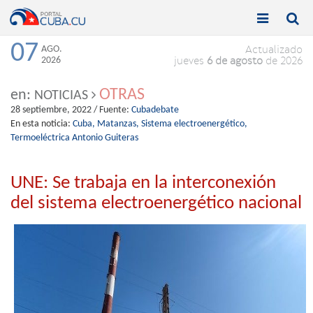


Toggle
Toggle
navigation
naviga
07
AGO.
Actualizado
2026
jueves
6 de agosto
de 2026
OTRAS
en:
NOTICIAS
28 septiembre, 2022
/ Fuente:
Cubadebate
En esta noticia:
Cuba,
Matanzas,
Sistema electroenergético,
Termoeléctrica Antonio Guiteras
UNE: Se trabaja en la interconexión
del sistema electroenergético nacional