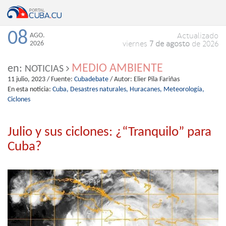
08
AGO.
Actualizado
2026
viernes
7 de agosto
de 2026
MEDIO AMBIENTE
en:
NOTICIAS
11 julio, 2023
/ Fuente:
Cubadebate
/ Autor:
Elier Pila Fariñas
En esta noticia:
Cuba,
Desastres naturales,
Huracanes,
Meteorología,
Ciclones
Julio y sus ciclones: ¿“Tranquilo” para
Cuba?