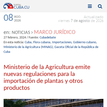


Toggle
Toggle
navigation
naviga
08
AGO.
Actualizado
2026
viernes
7 de agosto
de 2026
MARCO JURÍDICO
en:
NOTICIAS
27 febrero, 2024
/ Fuente:
Cubadebate
En esta noticia:
Cuba,
Flora cubana,
Importaciones,
Gobierno cubano,
Ministerio de la Agricultura (MINAG),
Gaceta Oficial de la República de
Cuba
Ministerio de la Agricultura emite
nuevas regulaciones para la
importación de plantas y otros
productos