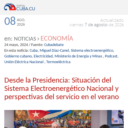
08
AGO.
Actualizado
2026
viernes
7 de agosto
de 2026
ECONOMÍA
en:
NOTICIAS
24 mayo, 2024
/ Fuente:
Cubadebate
En esta noticia:
Cuba,
Miguel Díaz-Canel,
Sistema electroenergético,
Gobierno cubano,
Electricidad,
Ministerio de Energía y Minas ,
Podcast,
Unión Eléctrica Nacional ,
Termoeléctrica
Desde la Presidencia: Situación del
Sistema Electroenergético Nacional y
perspectivas del servicio en el verano