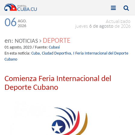


Toggle
Toggle
navigation
naviga
06
AGO.
Actualizado
2026
jueves
6 de agosto
de 2026
DEPORTE
en:
NOTICIAS
01 agosto, 2023
/ Fuente:
Cubasí
En esta noticia:
Cuba,
Ciudad Deportiva,
I Feria Internacional del Deporte
Cubano
Comienza Feria Internacional del
Deporte Cubano