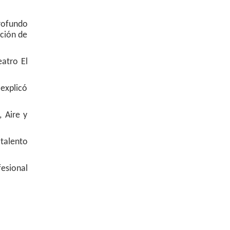
rofundo
ación de
eatro El
 explicó
 Aire y
 talento
fesional