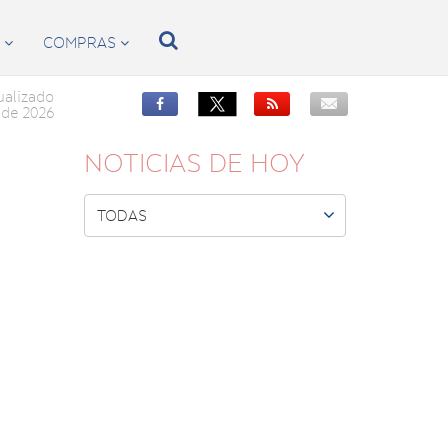

S
COMPRAS


ualizado


de 2026
NOTICIAS DE HOY

TODAS