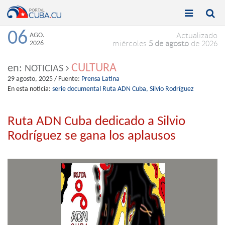


Toggle
Toggle
navigation
naviga
06
AGO.
Actualizado
2026
miércoles
5 de agosto
de 2026
CULTURA
en:
NOTICIAS
29 agosto, 2025
/ Fuente:
Prensa Latina
En esta noticia:
serie documental Ruta ADN Cuba,
Silvio Rodríguez
Ruta ADN Cuba dedicado a Silvio
Rodríguez se gana los aplausos