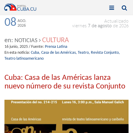


Toggle
Toggle
navigation
naviga
08
AGO.
Actualizado
2026
viernes
7 de agosto
de 2026
CULTURA
en:
NOTICIAS
16 junio, 2025
/ Fuente:
Prensa Latina
En esta noticia:
Cuba,
Casa de las Américas,
Teatro,
Revista Conjunto,
Teatro latinoamericano
Cuba: Casa de las Américas lanza
nuevo número de su revista Conjunto