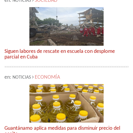
en:
SOCIEDAD
NOTICIAS
Siguen labores de rescate en escuela con desplome
parcial en Cuba
en:
ECONOMÍA
NOTICIAS
Guantánamo aplica medidas para disminuir precio del