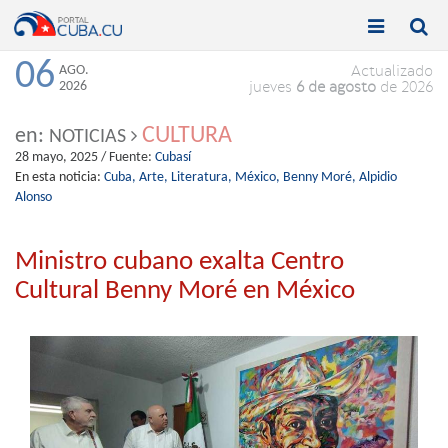


Toggle
Toggle
navigation
naviga
06
AGO.
Actualizado
2026
jueves
6 de agosto
de 2026
CULTURA
en:
NOTICIAS
28 mayo, 2025
/ Fuente:
Cubasí
En esta noticia:
Cuba,
Arte,
Literatura,
México,
Benny Moré,
Alpidio
Alonso
Ministro cubano exalta Centro
Cultural Benny Moré en México