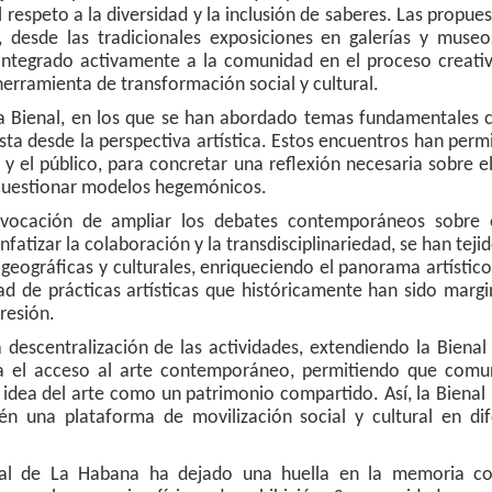
 respeto a la diversidad y la inclusión de saberes. Las propue
s, desde las tradicionales exposiciones en galerías y museo
 integrado activamente a la comunidad en el proceso creativ
erramienta de transformación social y cultural.
e la Bienal, en los que se han abordado temas fundamentales
ista desde la perspectiva artística. Estos encuentros han perm
 el público, para concretar una reflexión necesaria sobre el
a cuestionar modelos hegemónicos.
 vocación de ampliar los debates contemporáneos sobre e
nfatizar la colaboración y la transdisciplinariedad, se han teji
geográficas y culturales, enriqueciendo el panorama artístico
ad de prácticas artísticas que históricamente han sido marg
resión.
a descentralización de las actividades, extendiendo la Bienal
iza el acceso al arte contemporáneo, permitiendo que comu
a idea del arte como un patrimonio compartido. Así, la Bienal
én una plataforma de movilización social y cultural en dif
enal de La Habana ha dejado una huella en la memoria col