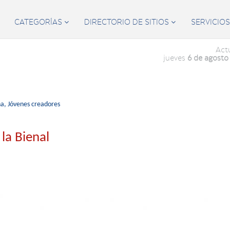
CATEGORÍAS
DIRECTORIO DE SITIOS
SERVICIO


Act
jueves
6 de agosto
na,
Jóvenes creadores
la Bienal