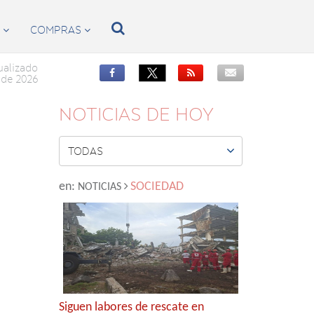

S
COMPRAS


ualizado


de 2026
NOTICIAS DE HOY

TODAS
en:
SOCIEDAD
NOTICIAS
Siguen labores de rescate en