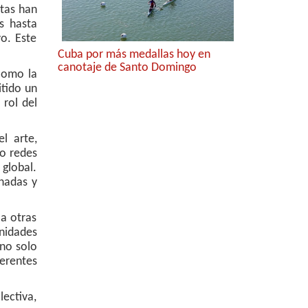
stas han
s hasta
o. Este
Cuba por más medallas hoy en
canotaje de Santo Domingo
 como la
itido un
 rol del
l arte,
do redes
 global.
inadas y
 a otras
nidades
 no solo
erentes
ectiva,