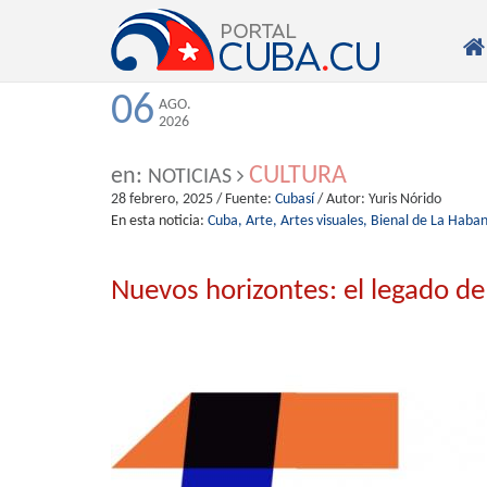

06
AGO.
2026
CULTURA
en:
NOTICIAS
28 febrero, 2025
/ Fuente:
Cubasí
/ Autor:
Yuris Nórido
En esta noticia:
Cuba,
Arte,
Artes visuales,
Bienal de La Haba
Nuevos horizontes: el legado de 