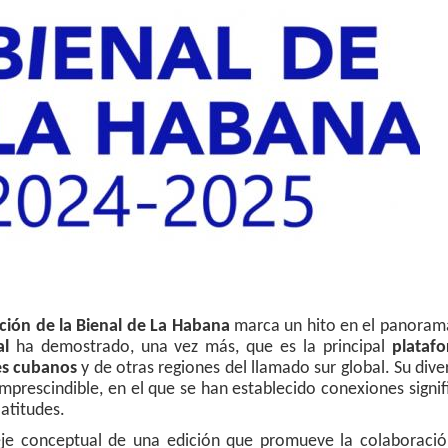
ición de la Bienal de La Habana
marca un hito en el panorama
al
ha demostrado, una vez más, que es la principal
plataf
es cubanos
y de otras regiones del llamado sur global. Su dive
mprescindible, en el que se han establecido conexiones signif
latitudes.
eje conceptual de una edición que promueve la colaboració