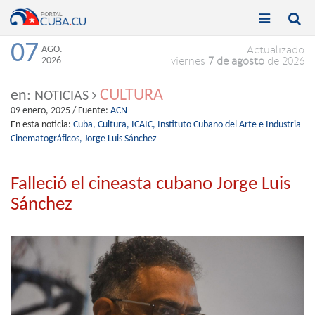


Toggle
Toggle
navigation
naviga
07
AGO.
Actualizado
2026
viernes
7 de agosto
de 2026
CULTURA
en:
NOTICIAS
09 enero, 2025
/ Fuente:
ACN
En esta noticia:
Cuba,
Cultura,
ICAIC,
Instituto Cubano del Arte e Industria
Cinematográficos,
Jorge Luis Sánchez
Falleció el cineasta cubano Jorge Luis
Sánchez