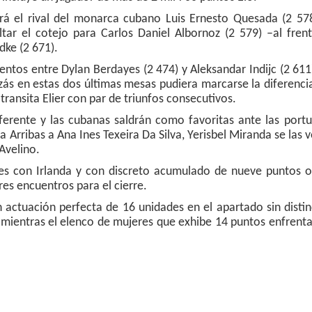
rá el rival del monarca cubano Luis Ernesto Quesada (2 578
tar el cotejo para Carlos Daniel Albornoz (2 579) –al frent
ke (2 671).
tos entre Dylan Berdayes (2 474) y Aleksandar Indijc (2 611)
izás en estas dos últimas mesas pudiera marcarse la diferenci
ansita Elier con par de triunfos consecutivos.
ferente y las cubanas saldrán como favoritas ante las portu
za Arribas a Ana Ines Texeira Da Silva, Yerisbel Miranda se las 
Avelino.
ves con Irlanda y con discreto acumulado de nueve puntos o
res encuentros para el cierre.
actuación perfecta de 16 unidades en el apartado sin distin
mientras el elenco de mujeres que exhibe 14 puntos enfrenta