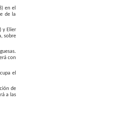
) en el
e de la
 y Elier
a, sobre
guesas.
verá con
cupa el
ción de
rá a las