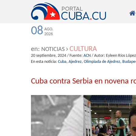

08
AGO.
2026
CULTURA
en:
NOTICIAS
20 septiembre, 2024
/ Fuente:
ACN
/ Autor:
Eyleen Ríos López
En esta noticia:
Cuba,
Ajedrez,
Olimpiada de Ajedrez,
Budape
Cuba contra Serbia en novena r