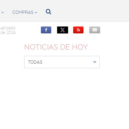

S
COMPRAS


ualizado


de 2026
NOTICIAS DE HOY

TODAS