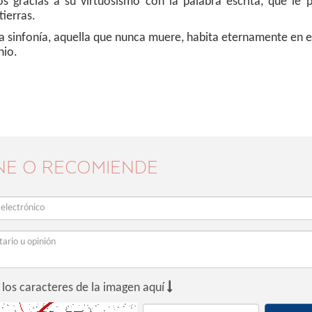
gracias a su virtuosismo con la palabra escrita, que le p
ierras.
sa sinfonía, aquella que nunca muere, habita eternamente en e
nio.
NE O RECOMIENDE

 los caracteres de la imagen aquí