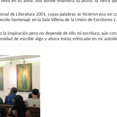
lleva en su alma, allá donde enamora su prosa, la tierra qu
onal de Literatura 2001, cuyas palabras se hicieron eco en c
cido homenaje en la Sala Villena de la Unión de Escritores y 
o la inspiración pero no depende de ello mi escritura, aún con 
sidad de escribir algo y ahora estoy enfocada en mi autobio