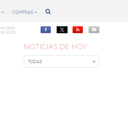

S
COMPRAS


ualizado


de 2026
NOTICIAS DE HOY

TODAS