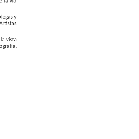
e la vio
olegas y
Artistas
la vista
grafía,