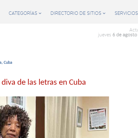
CATEGORÍAS
DIRECTORIO DE SITIOS
SERVICIO


Act
jueves
6 de agosto
a,
Cuba
iva de las letras en Cuba