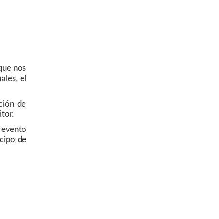
 que nos
ales, el
ción de
itor.
n evento
icipo de