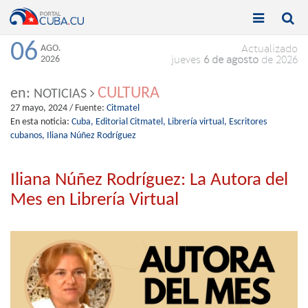


Toggle
Toggle
navigation
naviga
06
AGO.
Actualizado
2026
jueves
6 de agosto
de 2026
CULTURA
en:
NOTICIAS
27 mayo, 2024
/ Fuente:
Citmatel
En esta noticia:
Cuba,
Editorial Citmatel,
Librería virtual,
Escritores
cubanos,
Iliana Núñez Rodríguez
Iliana Núñez Rodríguez: La Autora del
Mes en Librería Virtual