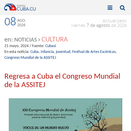


Toggle
Toggle
navigation
naviga
08
AGO.
Actualizado
2026
viernes
7 de agosto
de 2026
CULTURA
en:
NOTICIAS
21 mayo, 2024
/ Fuente:
Cubasí
En esta noticia:
Cuba,
Infancia,
juventud,
Festival de Artes Escénicas,
Congreso Mundial de la ASSITEJ
Regresa a Cuba el Congreso Mundial
de la ASSITEJ