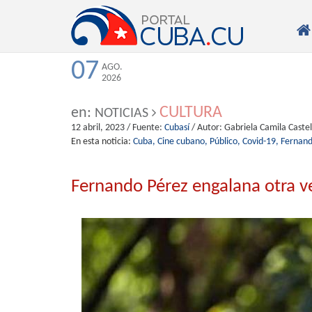

07
AGO.
2026
CULTURA
en:
NOTICIAS
12 abril, 2023
/ Fuente:
Cubasí
/ Autor:
Gabriela Camila Caste
En esta noticia:
Cuba,
Cine cubano,
Público,
Covid-19,
Fernand
Fernando Pérez engalana otra v