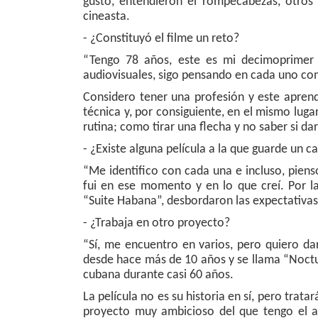
gustó, entendieron el rompecabezas, otros 
cineasta.
- ¿Constituyó el filme un reto?
“Tengo 78 años, este es mi decimoprimer f
audiovisuales, sigo pensando en cada uno co
Considero tener una profesión y este apren
técnica y, por consiguiente, en el mismo lug
rutina; como tirar una flecha y no saber si dar
- ¿Existe alguna película a la que guarde un c
“Me identifico con cada una e incluso, piens
fui en ese momento y en lo que creí. Por la
“Suite Habana”, desbordaron las expectativas
- ¿Trabaja en otro proyecto?
“Sí, me encuentro en varios, pero quiero dar
desde hace más de 10 años y se llama “Noct
cubana durante casi 60 años.
La película no es su historia en sí, pero tra
proyecto muy ambicioso del que tengo el a