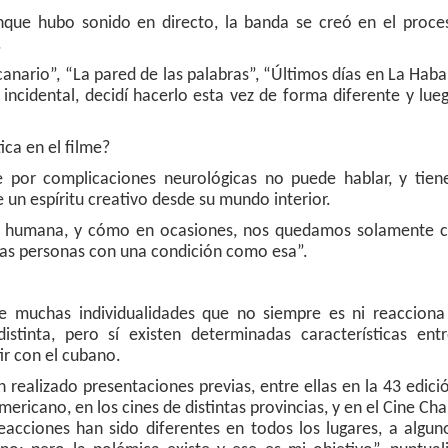
nque hubo sonido en directo, la banda se creó en el proce
.
canario”, “La pared de las palabras”, “Últimos días en La Hab
incidental, decidí hacerlo esta vez de forma diferente y lue
ca en el filme?
 por complicaciones neurológicas no puede hablar, y tien
un espíritu creativo desde su mundo interior.
ón humana, y cómo en ocasiones, nos quedamos solamente c
 las personas con una condición como esa”.
de muchas individualidades que no siempre es ni reacciona 
stinta, pero sí existen determinadas características entr
ir con el cubano.
n realizado presentaciones previas, entre ellas en la 43 edici
ericano, en los cines de distintas provincias, y en el Cine Cha
reacciones han sido diferentes en todos los lugares, a algun