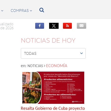

S
COMPRAS


ualizado


de 2026
NOTICIAS DE HOY

TODAS
en:
ECONOMÍA
NOTICIAS
Resalta Gobierno de Cuba proyecto