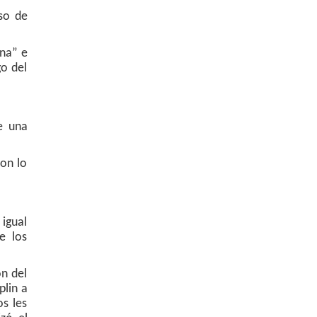
so de
ana” e
go del
e una
on lo
igual
e los
ón del
plin a
os les