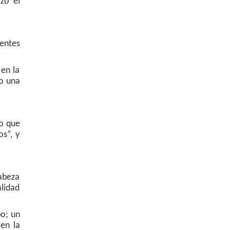
zó el
entes
en la
no una
lo que
os”, y
cabeza
lidad
po; un
en la