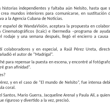
 historias independientes y faltaba aún Nelsito, hasta que 
crea mundos interiores para comunicarse, en sustitución d
iva a la Agencia Cubana de Noticias.
r español de WandaVisión, aceptara la propuesta en colabor
ia Cinematográficos (Icaic) e Ibermedia –programa de ayuda
el rodaje y una semana después, llegó el encierro a causa 
rdí colaboradores y en especial, a Raúl Pérez Ureta, direct
 añadió el autor de “Madrigal”.
é para repensar la puesta en escena, y encontré al fotógraf
ré gran afinidad”.
es?
érez, y en el caso de “El mundo de Nelsito”, fue intensa deb
la coral.
l Santos, Mario Guerra, Jacqueline Arenal y Paula Alí, a quie
fue riguroso y divertido a la vez, precisó.