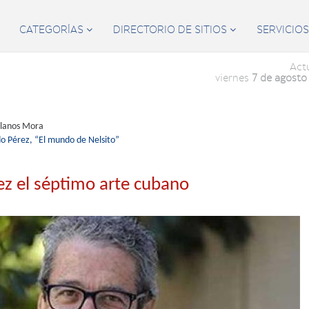
CATEGORÍAS
DIRECTORIO DE SITIOS
SERVICIO


Act
viernes
7 de agosto
llanos Mora
o Pérez,
“El mundo de Nelsito”
ez el séptimo arte cubano