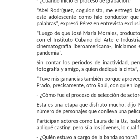
- ¿Cuándo inició el proceso de grabación?
“Abel Rodríguez, coguionista, me entregó las
este adolescente como hilo conductor que 
palabras”, expresó Pérez en entrevista exclus
“Luego de que José María Morales, producto
con el Instituto Cubano del Arte e Industr
cinematografía iberoamericana-, iniciamos 
pandemia”.
Sin contar los periodos de inactividad, pe
fotografía y amigo, a quien dediqué la cinta”,
“Tuve mis ganancias también porque aprovech
Prado; precisamente, otro Raúl, con quien log
- ¿Cómo fue el proceso de selección de actor
Esta es una etapa que disfruto mucho, dijo P
número de personajes que conlleva una pelícu
Participan actores como Laura de la Uz, Isabe
apliqué casting, pero sí a los jóvenes, lo cual 
- ¿Quién estuvo a cargo de la banda sonora?