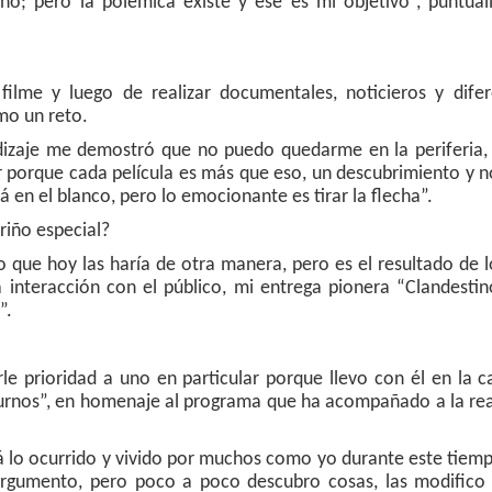
no; pero la polémica existe y ese es mi objetivo”, puntuali
ilme y luego de realizar documentales, noticieros y difer
mo un reto.
dizaje me demostró que no puedo quedarme en la periferia, 
ar porque cada película es más que eso, un descubrimiento y 
á en el blanco, pero lo emocionante es tirar la flecha”.
ariño especial?
o que hoy las haría de otra manera, pero es el resultado de 
 interacción con el público, mi entrega pionera “Clandestin
”.
le prioridad a uno en particular porque llevo con él en la 
urnos”, en homenaje al programa que ha acompañado a la rea
tará lo ocurrido y vivido por muchos como yo durante este tiem
rgumento, pero poco a poco descubro cosas, las modifico 