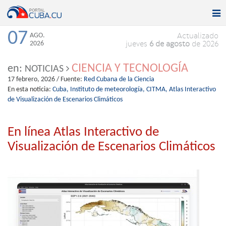

Togg
navi
07
AGO.
Actualizado
2026
jueves
6 de agosto
de 2026
CIENCIA Y TECNOLOGÍA
en:
NOTICIAS
17 febrero, 2026
/ Fuente:
Red Cubana de la Ciencia
En esta noticia:
Cuba,
Instituto de meteorología,
CITMA,
Atlas Interactivo
de Visualización de Escenarios Climáticos
En línea Atlas Interactivo de
Visualización de Escenarios Climáticos