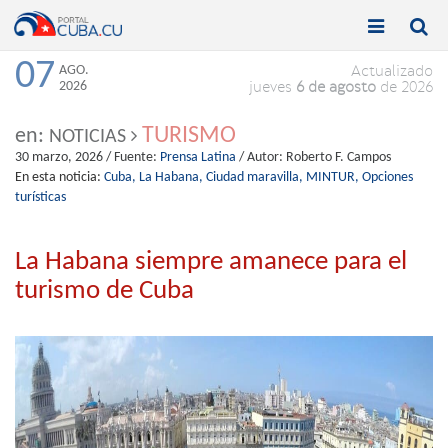


Toggle
Toggle
navigation
naviga
07
AGO.
Actualizado
2026
jueves
6 de agosto
de 2026
TURISMO
en:
NOTICIAS
30 marzo, 2026
/ Fuente:
Prensa Latina
/ Autor:
Roberto F. Campos
En esta noticia:
Cuba,
La Habana,
Ciudad maravilla,
MINTUR,
Opciones
turísticas
La Habana siempre amanece para el
turismo de Cuba