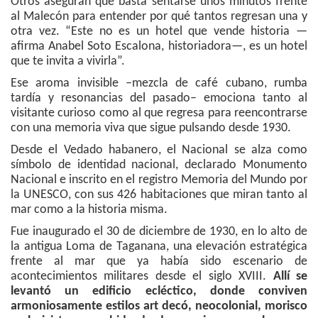
Otros aseguran que basta sentarse unos minutos frente
al Malecón para entender por qué tantos regresan una y
otra vez. “Este no es un hotel que vende historia —
afirma Anabel Soto Escalona, historiadora—, es un hotel
que te invita a vivirla”.
Ese aroma invisible –mezcla de café cubano, rumba
tardía y resonancias del pasado– emociona tanto al
visitante curioso como al que regresa para reencontrarse
con una memoria viva que sigue pulsando desde 1930.
Desde el Vedado habanero, el Nacional se alza como
símbolo de identidad nacional, declarado Monumento
Nacional e inscrito en el registro Memoria del Mundo por
la UNESCO, con sus 426 habitaciones que miran tanto al
mar como a la historia misma.
Fue inaugurado el 30 de diciembre de 1930, en lo alto de
la antigua Loma de Taganana, una elevación estratégica
frente al mar que ya había sido escenario de
acontecimientos militares desde el siglo XVIII.
Allí se
levantó un edificio ecléctico, donde conviven
armoniosamente estilos art decó, neocolonial, morisco