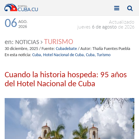


Toggle
Toggle
navigation
naviga
06
AGO.
Actualizado
2026
jueves
6 de agosto
de 2026
TURISMO
en:
NOTICIAS
30 diciembre, 2025
/ Fuente:
Cubadebate
/ Autor:
Thalía Fuentes Puebla
En esta noticia:
Cuba,
Hotel Nacional de Cuba,
Cuba,
Turismo
Cuando la historia hospeda: 95 años
del Hotel Nacional de Cuba