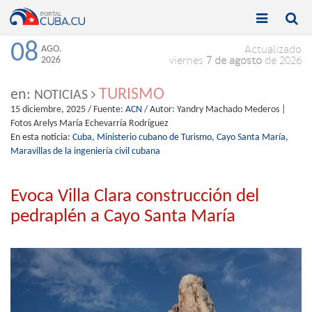


Toggle
Toggle
navigation
naviga
08
AGO.
Actualizado
2026
viernes
7 de agosto
de 2026
TURISMO
en:
NOTICIAS
15 diciembre, 2025
/ Fuente:
ACN
/ Autor:
Yandry Machado Mederos |
Fotos Arelys María Echevarría Rodríguez
En esta noticia:
Cuba,
Ministerio cubano de Turismo,
Cayo Santa María,
Maravillas de la ingeniería civil cubana
Evoca Villa Clara construcción del
pedraplén a Cayo Santa María