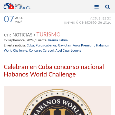


Toggle
Toggle
navigation
naviga
07
AGO.
Actualizado
2026
jueves
6 de agosto
de 2026
TURISMO
en:
NOTICIAS
27 septiembre, 2024
/ Fuente:
Prensa Latina
En esta noticia:
Cuba,
Puros cubanos,
Gaviotas,
Puros Premium,
Habanos
World Challenge,
Concurso Caracol,
Abel Cigar Lounge
Celebran en Cuba concurso nacional
Habanos World Challenge