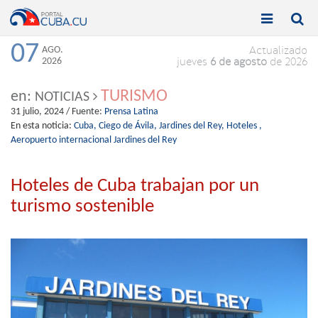


Toggle
Toggle
navigation
naviga
07
AGO.
Actualizado
2026
jueves
6 de agosto
de 2026
TURISMO
en:
NOTICIAS
31 julio, 2024
/ Fuente:
Prensa Latina
En esta noticia:
Cuba,
Ciego de Ávila,
Jardines del Rey,
Hoteles ,
Aeropuerto internacional Jardines del Rey
Hoteles de Cuba trabajan por un
turismo sostenible