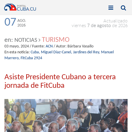


Toggle
Toggle
navigation
naviga
07
AGO.
Actualizado
2026
viernes
7 de agosto
de 2026
TURISMO
en:
NOTICIAS
03 mayo, 2024
/ Fuente:
ACN
/ Autor:
Bárbara Vasallo
En esta noticia:
Cuba,
Miguel Díaz-Canel,
Jardines del Rey,
Manuel
Marrero,
FitCuba 2924
Asiste Presidente Cubano a tercera
jornada de FitCuba