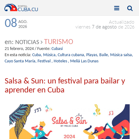


Toggle
Toggle
navigation
naviga
08
AGO.
Actualizado
2026
viernes
7 de agosto
de 2026
TURISMO
en:
NOTICIAS
21 febrero, 2024
/ Fuente:
Cubasí
En esta noticia:
Cuba,
Música,
Cultura cubana,
Playas,
Baile,
Música salsa,
Cayo Santa María,
Festival ,
Hoteles ,
Meliá Las Dunas
Salsa & Sun: un festival para bailar y
aprender en Cuba