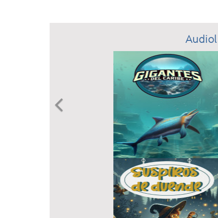
Audiol
Previous
