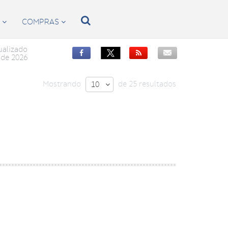

S
COMPRAS


ualizado


de 2026
Mostrando
de 25 resultados
10
