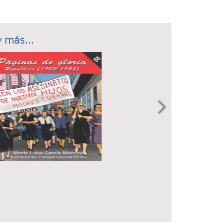
 más...
Next
