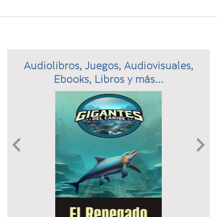
Audiolibros, Juegos, Audiovisuales,
Ebooks, Libros y más...
Previous
N

