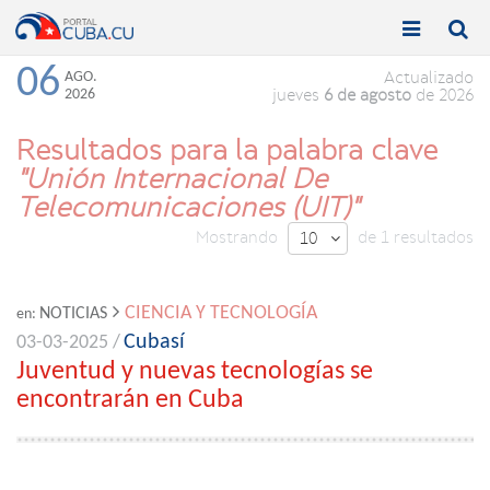


Toggle
Toggle
navigation
naviga
06
AGO.
Actualizado
2026
jueves
6 de agosto
de 2026
Resultados para la palabra clave
"Unión Internacional De
Telecomunicaciones (UIT)"
Mostrando
de 1 resultados
10

CIENCIA Y TECNOLOGÍA
NOTICIAS
en:
Cubasí
03-03-2025 /
Juventud y nuevas tecnologías se
encontrarán en Cuba