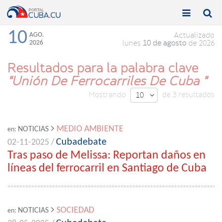


Toggle
Toggle
navigation
naviga
10
AGO.
Actualizado
2026
lunes
10 de agosto
de 2026
Resultados para la palabra clave
"Unión De Ferrocarriles De Cuba "
Mostrando
de 3 resultados
10

MEDIO AMBIENTE
NOTICIAS
en:
Cubadebate
02-11-2025 /
Tras paso de Melissa: Reportan daños en
líneas del ferrocarril en Santiago de Cuba
SOCIEDAD
NOTICIAS
en: