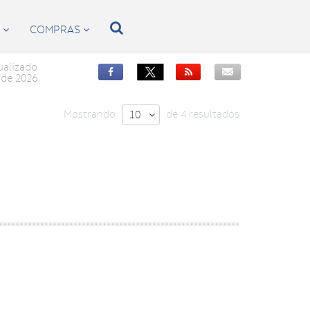

S
COMPRAS


ualizado


de 2026
Mostrando
de 4 resultados
10
