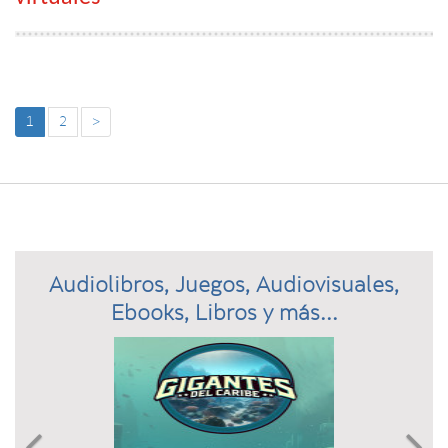
1
2
>
Audiolibros, Juegos, Audiovisuales,
Ebooks, Libros y más...
Previous
N

