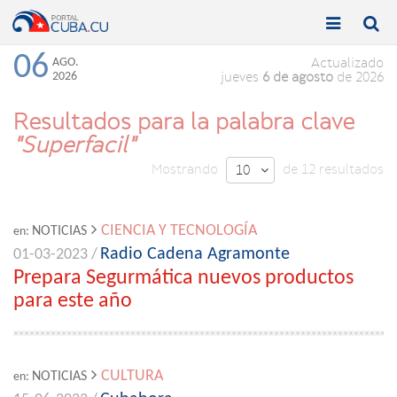


Toggle
Toggle
navigation
naviga
06
AGO.
Actualizado
2026
jueves
6 de agosto
de 2026
Resultados para la palabra clave
"Superfacil"
Mostrando
de 12 resultados
10

CIENCIA Y TECNOLOGÍA
NOTICIAS
en:
Radio Cadena Agramonte
01-03-2023 /
Prepara Segurmática nuevos productos
para este año
CULTURA
NOTICIAS
en: