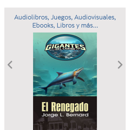
Audiolibros, Juegos, Audiovisuales,
Ebooks, Libros y más...
Previous
N

