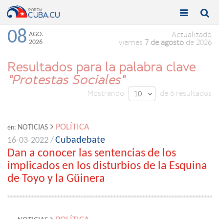


Toggle
Toggle
navigation
naviga
08
AGO.
Actualizado
2026
viernes
7 de agosto
de 2026
Resultados para la palabra clave
"Protestas Sociales"
Mostrando
de 6 resultados
10

POLÍTICA
NOTICIAS
en:
Cubadebate
16-03-2022 /
Dan a conocer las sentencias de los
implicados en los disturbios de la Esquina
de Toyo y la Güinera