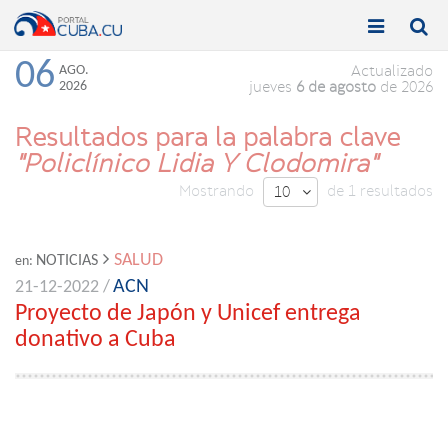


Toggle
Toggle
navigation
naviga
06
AGO.
Actualizado
2026
jueves
6 de agosto
de 2026
Resultados para la palabra clave
"Policlínico Lidia Y Clodomira"
Mostrando
de 1 resultados
10

SALUD
NOTICIAS
en:
ACN
21-12-2022 /
Proyecto de Japón y Unicef entrega
donativo a Cuba