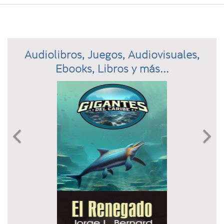
Audiolibros, Juegos, Audiovisuales,
Ebooks, Libros y más...
Previous
N

