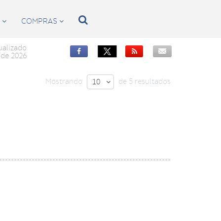

S
COMPRAS


ualizado


de 2026
Mostrando
de 5 resultados
10
