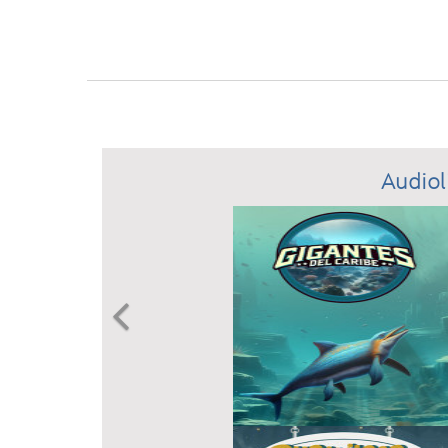
Audiol
Previous
