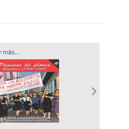
 más...
Next
