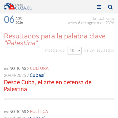


Toggle
Toggle
navigation
naviga
06
AGO.
Actualizado
2026
jueves
6 de agosto
de 2026
Resultados para la palabra clave
"Palestina"
Mostrando
de 29 resultados
10

CULTURA
NOTICIAS
en:
Cubasí
20-04-2025 /
Desde Cuba, el arte en defensa de
Palestina
POLÍTICA
NOTICIAS
en: