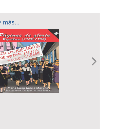
 más...
Next
