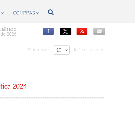

S
COMPRAS


ualizado


de 2026
Mostrando
de 1 resultados
10

tica 2024