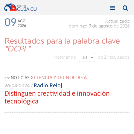


Toggle
Toggle
navigation
naviga
09
AGO.
Actualizado
2026
domingo
9 de agosto
de 2026
Resultados para la palabra clave
"OCPI "
Mostrando
de 1 resultados
10

CIENCIA Y TECNOLOGÍA
NOTICIAS
en:
Radio Reloj
26-04-2024 /
Distinguen creatividad e innovación
tecnológica