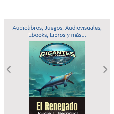
Audiolibros, Juegos, Audiovisuales,
Ebooks, Libros y más...
Previous
N

