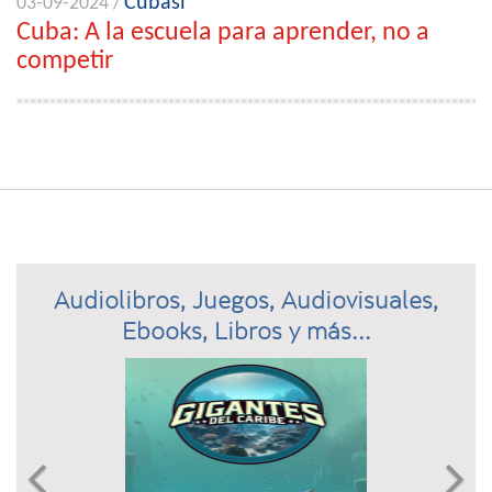
Cubasí
03-09-2024 /
Cuba: A la escuela para aprender, no a
competir
Audiolibros, Juegos, Audiovisuales,
Ebooks, Libros y más...
Previous
N

