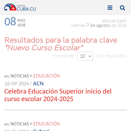


Toggle
Toggle
navigation
naviga
08
AGO.
Actualizado
2026
viernes
7 de agosto
de 2026
Resultados para la palabra clave
"Nuevo Curso Escolar"
Mostrando
de 2 resultados
10

EDUCACIÓN
NOTICIAS
en:
ACN
16-09-2024 /
Celebra Educación Superior inicio del
curso escolar 2024-2025
EDUCACIÓN
NOTICIAS
en: