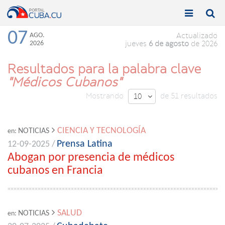


Toggle
Toggle
navigation
naviga
07
AGO.
Actualizado
2026
jueves
6 de agosto
de 2026
Resultados para la palabra clave
"Médicos Cubanos"
Mostrando
de 51 resultados
10

CIENCIA Y TECNOLOGÍA
NOTICIAS
en:
Prensa Latina
12-09-2025 /
Abogan por presencia de médicos
cubanos en Francia
SALUD
NOTICIAS
en: