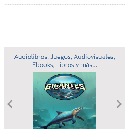
Audiolibros, Juegos, Audiovisuales,
Ebooks, Libros y más...
Previous
N

