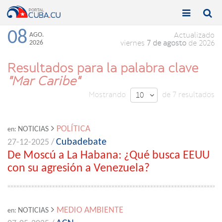


Toggle
Toggle
navigation
naviga
08
AGO.
Actualizado
2026
viernes
7 de agosto
de 2026
Resultados para la palabra clave
"Mar Caribe"
Mostrando
de 7 resultados
10

POLÍTICA
NOTICIAS
en:
Cubadebate
27-12-2025 /
De Moscú a La Habana: ¿Qué busca EEUU
con su agresión a Venezuela?
MEDIO AMBIENTE
NOTICIAS
en: