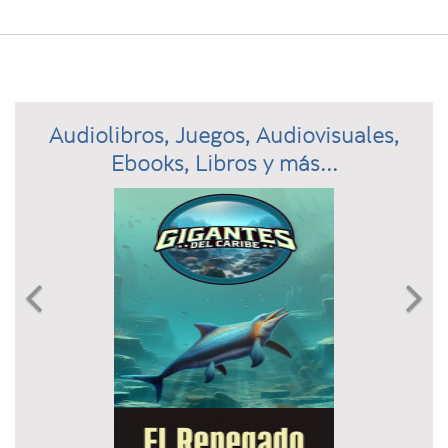
Audiolibros, Juegos, Audiovisuales,
Ebooks, Libros y más...
Previous
N

