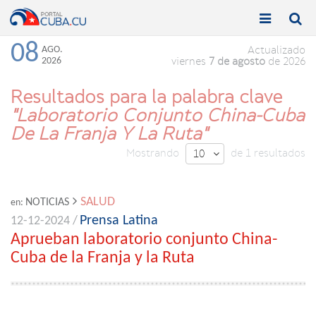


Toggle
Toggle
navigation
naviga
08
AGO.
Actualizado
2026
viernes
7 de agosto
de 2026
Resultados para la palabra clave
"Laboratorio Conjunto China-Cuba
De La Franja Y La Ruta"
Mostrando
de 1 resultados
10

SALUD
NOTICIAS
en:
Prensa Latina
12-12-2024 /
Aprueban laboratorio conjunto China-
Cuba de la Franja y la Ruta