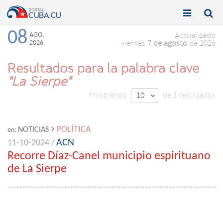


Toggle
Toggle
navigation
naviga
08
AGO.
Actualizado
2026
viernes
7 de agosto
de 2026
Resultados para la palabra clave
"La Sierpe"
Mostrando
de 1 resultados
10

POLÍTICA
NOTICIAS
en:
ACN
11-10-2024 /
Recorre Díaz-Canel municipio espirituano
de La Sierpe