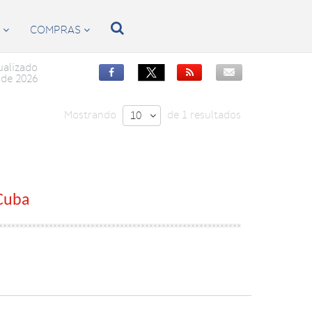

S
COMPRAS


ualizado


de 2026
Mostrando
de 1 resultados
10

 Cuba