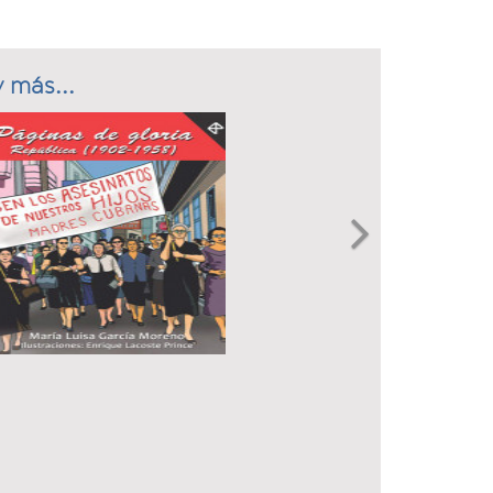
 más...
Next
