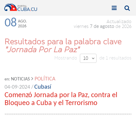


Toggle
Toggle
navigation
naviga
08
AGO.
Actualizado
2026
viernes
7 de agosto
de 2026
Resultados para la palabra clave
"Jornada Por La Paz"
Mostrando
de 1 resultados
10

POLÍTICA
NOTICIAS
en:
Cubasí
04-09-2024 /
Comenzó Jornada por la Paz, contra el
Bloqueo a Cuba y el Terrorismo