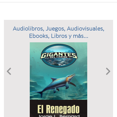
Audiolibros, Juegos, Audiovisuales,
Ebooks, Libros y más...
Previous
N

