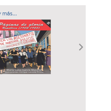
 más...
Next
