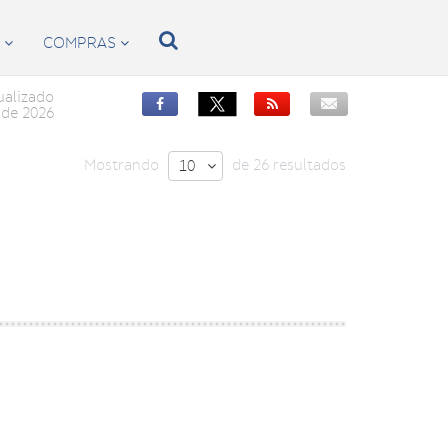

S
COMPRAS


ualizado


de 2026
Mostrando
de 26 resultados
10
