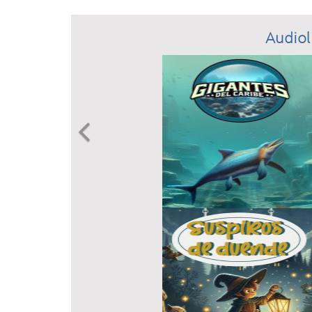
Audiol
Previous
