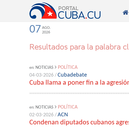

07
AGO.
2026
Resultados para la palabra c
POLÍTICA
NOTICIAS
en:
Cubadebate
04-03-2026 /
Cuba llama a poner fin a la agresió
POLÍTICA
NOTICIAS
en:
ACN
02-03-2026 /
Condenan diputados cubanos agres