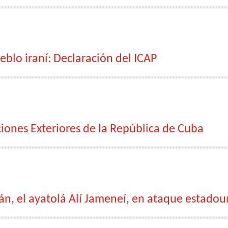
eblo iraní: Declaración del ICAP
ciones Exteriores de la República de Cuba
án, el ayatolá Alí Jameneí, en ataque estadou