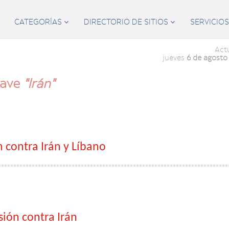
CATEGORÍAS
DIRECTORIO DE SITIOS
SERVICIO


Act
jueves
6 de agosto
lave
"Irán"
n contra Irán y Líbano
ión contra Irán