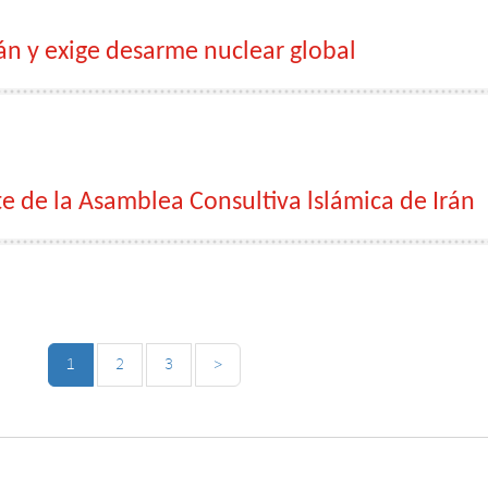
án y exige desarme nuclear global
te de la Asamblea Consultiva lslámica de Irán
1
2
3
>