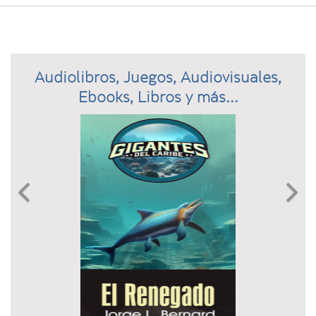
Audiolibros, Juegos, Audiovisuales,
Ebooks, Libros y más...
Previous
N

