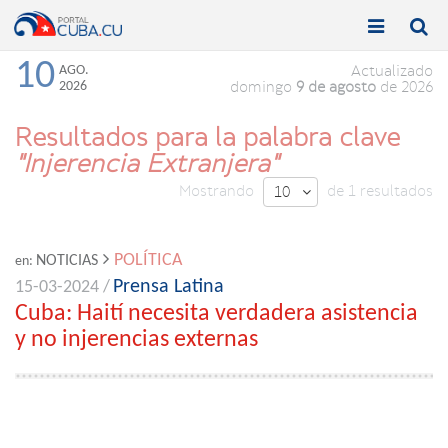


Toggle
Toggle
navigation
naviga
10
AGO.
Actualizado
2026
domingo
9 de agosto
de 2026
Resultados para la palabra clave
"Injerencia Extranjera"
Mostrando
de 1 resultados
10

POLÍTICA
NOTICIAS
en:
Prensa Latina
15-03-2024 /
Cuba: Haití necesita verdadera asistencia
y no injerencias externas