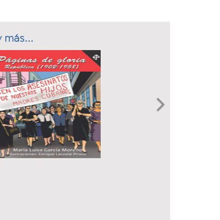
 más...
Next
