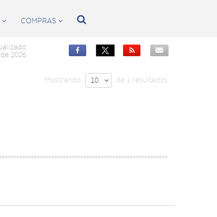

S
COMPRAS


ualizado


de 2026
Mostrando
de 1 resultados
10
