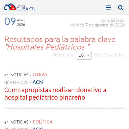


Toggle
Toggle
navigation
naviga
09
AGO.
Actualizado
2026
viernes
7 de agosto
de 2026
Resultados para la palabra clave
"Hospitales Pediátricos "
Mostrando
de 2 resultados
10

OTRAS
NOTICIAS
en:
ACN
06-04-2022 /
Cuentapropistas realizan donativo a
hospital pediátrico pinareño
POLÍTICA
NOTICIAS
en: