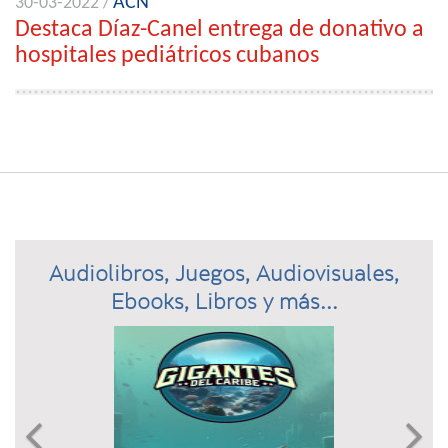
ACN
30-03-2022 /
Destaca Díaz-Canel entrega de donativo a
hospitales pediátricos cubanos
Audiolibros, Juegos, Audiovisuales,
Ebooks, Libros y más...
Previous
N

