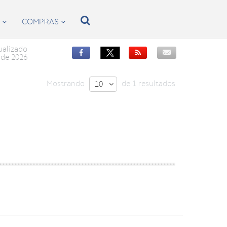

S
COMPRAS


ualizado


de 2026
Mostrando
de 1 resultados
10
