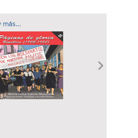
 más...
Next
